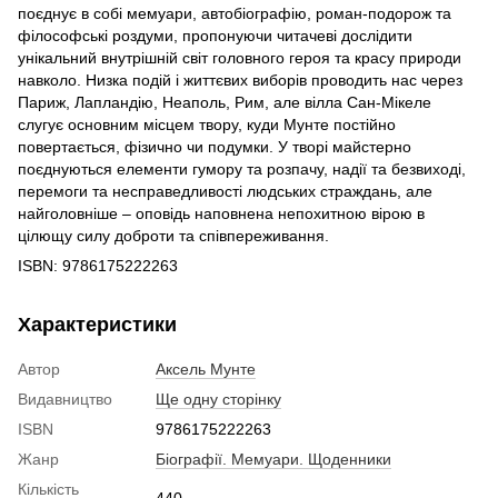
поєднує в собі мемуари, автобіографію, роман-подорож та
філософські роздуми, пропонуючи читачеві дослідити
унікальний внутрішній світ головного героя та красу природи
навколо. Низка подій і життєвих виборів проводить нас через
Париж, Лапландію, Неаполь, Рим, але вілла Сан-Мікеле
слугує основним місцем твору, куди Мунте постійно
повертається, фізично чи подумки. У творі майстерно
поєднуються елементи гумору та розпачу, надії та безвиході,
перемоги та несправедливості людських страждань, але
найголовніше – оповідь наповнена непохитною вірою в
цілющу силу доброти та співпереживання.
ISBN: 9786175222263
Характеристики
Автор
Аксель Мунте
Видавництво
Ще одну сторінку
ISBN
9786175222263
Жанр
Біографії. Мемуари. Щоденники
Кількість
440