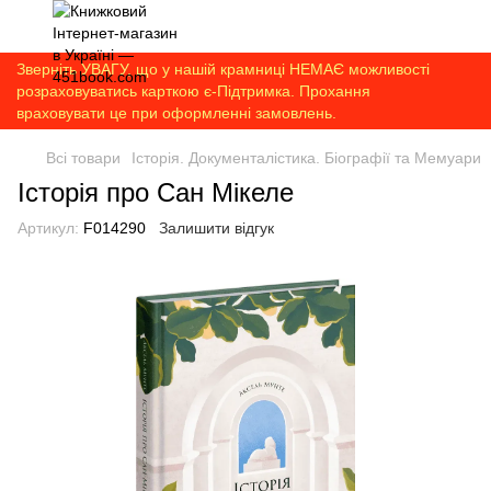
Зверніть УВАГУ, що у нашій крамниці НЕМАЄ можливості
розраховуватись карткою є-Підтримка. Прохання
враховувати це при оформленні замовлень.
Всі товари
Історія. Документалістика. Біографії та Мемуари
Історія про Сан Мікеле
Артикул:
F014290
Залишити відгук