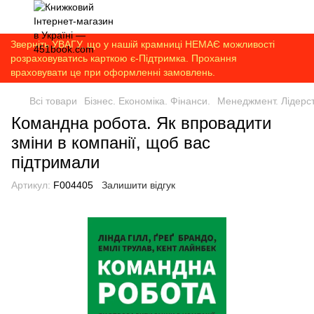
Зверніть УВАГУ, що у нашій крамниці НЕМАЄ можливості
розраховуватись карткою є-Підтримка. Прохання
враховувати це при оформленні замовлень.
Всі товари
Бізнес. Економіка. Фінанси.
Менеджмент. Лідерс
Командна робота. Як впровадити
зміни в компанії, щоб вас
підтримали
Артикул:
F004405
Залишити відгук