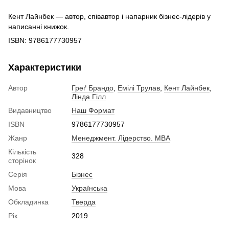
Кент Лайнбек — автор, співавтор і напарник бізнес-лідерів у
написанні книжок.
ISBN: 9786177730957
Характеристики
Автор
Греґ Брандо
,
Емілі Трулав
,
Кент Лайнбек
,
Лінда Гілл
Видавництво
Наш Формат
ISBN
9786177730957
Жанр
Менеджмент. Лідерство. MBA
Кількість
328
сторінок
Серія
Бізнес
Мова
Українська
Обкладинка
Тверда
Рік
2019