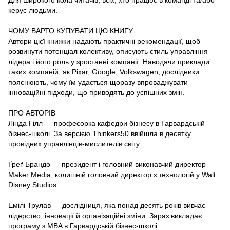
керує людьми.
ЧОМУ ВАРТО КУПУВАТИ ЦЮ КНИГУ
Автори цієї книжки надають практичні рекомендації, щоб
розвинути потенціал колективу, описують стиль управління
лідера і його роль у зростанні компанії. Наводячи приклади
таких компаній, як Pixar, Google, Volkswagen, дослідники
пояснюють, чому їм удається щоразу впроваджувати
інноваційні підходи, що приводять до успішних змін.
ПРО АВТОРІВ
Лінда Гілл — професорка кафедри бізнесу в Гарвардській
бізнес-школі. За версією Thinkers50 ввійшла в десятку
провідних управлінців-мислителів світу.
Ґреґ Брандо — президент і головний виконавчий директор
Maker Media, колишній головний директор з технологій у Walt
Disney Studios.
Емілі Трулав — дослідниця, яка понад десять років вивчає
лідерство, інновації й організаційні зміни. Зараз викладає
програму з MBA в Гарвардській бізнес-школі.