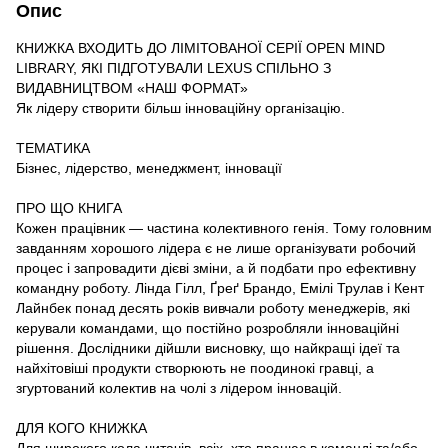
Опис
КНИЖКА ВХОДИТЬ ДО ЛІМІТОВАНОЇ СЕРІЇ OPEN MIND
LIBRARY, ЯКІ ПІДГОТУВАЛИ LEXUS СПІЛЬНО З
ВИДАВНИЦТВОМ «НАШ ФОРМАТ»
Як лідеру створити більш інноваційну організацію.
ТЕМАТИКА
Бізнес, лідерство, менеджмент, інновації
ПРО ЩО КНИГА
Кожен працівник — частина колективного генія. Тому головним
завданням хорошого лідера є не лише організувати робочий
процес і запровадити дієві зміни, а й подбати про ефективну
командну роботу. Лінда Гілл, Ґреґ Брандо, Емілі Трулав і Кент
Лайнбек понад десять років вивчали роботу менеджерів, які
керували командами, що постійно розробляли інноваційні
рішення. Дослідники дійшли висновку, що найкращі ідеї та
найхітовіші продукти створюють не поодинокі гравці, а
згуртований колектив на чолі з лідером інновацій.
ДЛЯ КОГО КНИЖКА
Для широкого кола читачів, всіх, хто працює в команді та/або