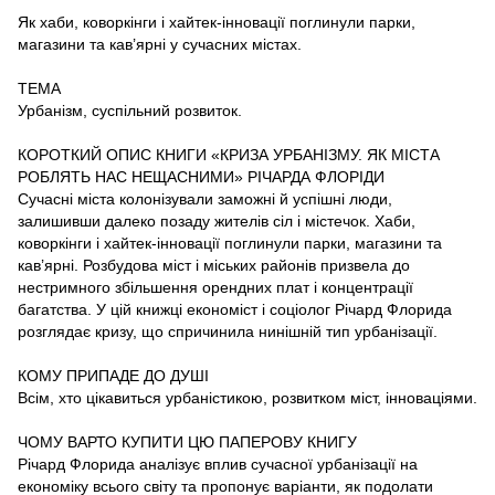
Як хаби, коворкінги і хайтек-інновації поглинули парки,
магазини та кав’ярні у сучасних містах.
ТЕМА
Урбанізм, суспільний розвиток.
КОРОТКИЙ ОПИС КНИГИ «КРИЗА УРБАНІЗМУ. ЯК МІСТА
РОБЛЯТЬ НАС НЕЩАСНИМИ» РІЧАРДА ФЛОРІДИ
Сучасні міста колонізували заможні й успішні люди,
залишивши далеко позаду жителів сіл і містечок. Хаби,
коворкінги і хайтек-інновації поглинули парки, магазини та
кав’ярні. Розбудова міст і міських районів призвела до
нестримного збільшення орендних плат і концентрації
багатства. У цій книжці економіст і соціолог Річард Флорида
розглядає кризу, що спричинила нинішній тип урбанізації.
КОМУ ПРИПАДЕ ДО ДУШІ
Всім, хто цікавиться урбаністикою, розвитком міст, інноваціями.
ЧОМУ ВАРТО КУПИТИ ЦЮ ПАПЕРОВУ КНИГУ
Річард Флорида аналізує вплив сучасної урбанізації на
економіку всього світу та пропонує варіанти, як подолати