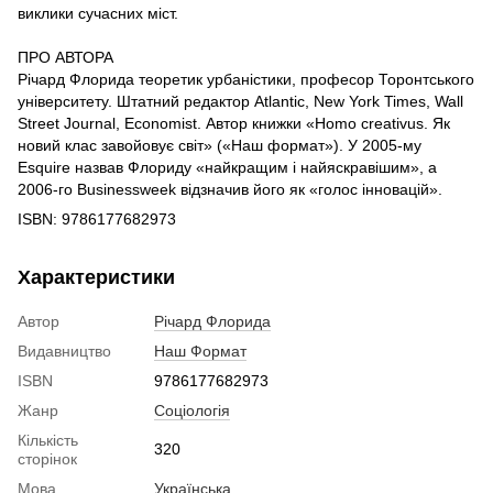
виклики сучасних міст.
ПРО АВТОРА
Річард Флорида теоретик урбаністики, професор Торонтського
університету. Штатний редактор Atlantic, New York Times, Wall
Street Journal, Economist. Автор книжки «Homo creativus. Як
новий клас завойовує світ» («Наш формат»). У 2005-му
Esquire назвав Флориду «найкращим і найяскравішим», а
2006-го Businessweek відзначив його як «голос інновацій».
ISBN: 9786177682973
Характеристики
Автор
Річард Флорида
Видавництво
Наш Формат
ISBN
9786177682973
Жанр
Соціологія
Кількість
320
сторінок
Мова
Українська