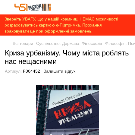
Зверніть УВАГУ, що у нашій крамниці НЕМАЄ можливості
розраховуватись карткою є-Підтримка. Прохання
враховувати це при оформленні замовлень.
Всі товари
Суспільство. Держава. Філософія
Філософія. Пси
Криза урбанізму. Чому міста роблять
нас нещасними
Артикул:
F004452
Залишити відгук