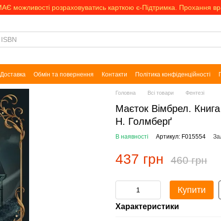
МАЄ можливості розраховуватись карткою є-Підтримка. Прохання в
Доставка
Обмін та повернення
Контакти
Політика конфіденційності
Головна
Всі товари
Фентезі
Маєток Вімбрел. Книга
Н. Голмберґ
В наявності
Артикул: F015554
За
437 грн
460 грн
Купити
Характеристики