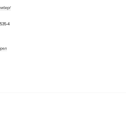
лмберґ
-535-4
брел