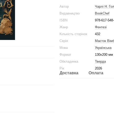
Автор
Чарлі Н. Го
Видавництво
BookChef
ISBN
978-617-548
Жанр
Фентезі
Кількість сторінок
432
Серія
Маєток Вім
Мова
Українська
Формат
130x200 мм
Обкладинка
Тверда
Рік
2026
Доставка
Оплата