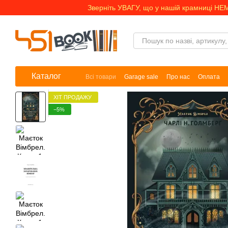
Перейти до основного контенту
Зверніть УВАГУ, що у нашій крамниці НЕ
Каталог
Всі товари
Garage sale
Про нас
Оплата
ХІТ ПРОДАЖУ
−5%