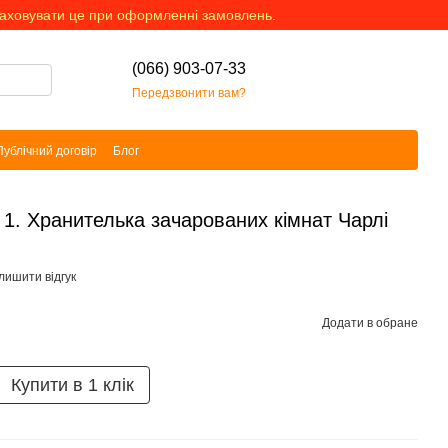
раховувати це при оформленні замовлень.
(066) 903-07-33
Передзвонити вам?
Публічний договір
Блог
 1. Хранителька зачарованих кімнат Чарлі
лишити відгук
Додати в обране
Купити в 1 клік