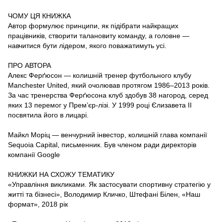
ЧОМУ ЦЯ КНИЖКА
Автор формулює принципи, як підібрати найкращих
працівників, створити талановиту команду, а головне —
навчитися бути лідером, якого поважатимуть усі.
ПРО АВТОРА
Алекс Ферґюсон — колишній тренер футбольного клубу
Manchester United, який очолював протягом 1986–2013 років.
За час тренерства Ферґюсона клуб здобув 38 нагород, серед
яких 13 перемог у Прем’єр-лізі. У 1999 році Єлизавета ІІ
посвятила його в лицарі.
Майкл Моріц — венчурний інвестор, колишній глава компанії
Sequoia Capital, письменник. Був членом ради директорів
компанії Google
КНИЖКИ НА СХОЖУ ТЕМАТИКУ
«Управління викликами. Як застосувати спортивну стратегію у
житті та бізнесі», Володимир Кличко, Штефані Білен, «Наш
формат», 2018 рік