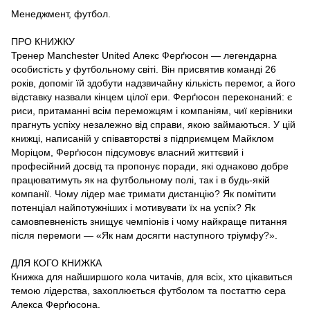
Менеджмент, футбол.
ПРО КНИЖКУ
Тренер Manchester United Алекс Ферґюсон — легендарна
особистість у футбольному світі. Він присвятив команді 26
років, допоміг їй здобути надзвичайну кількість перемог, а його
відставку назвали кінцем цілої ери. Ферґюсон переконаний: є
риси, притаманні всім переможцям і компаніям, чиї керівники
прагнуть успіху незалежно від справи, якою займаються. У цій
книжці, написаній у співавторстві з підприємцем Майклом
Моріцом, Ферґюсон підсумовує власний життєвий і
професійний досвід та пропонує поради, які однаково добре
працюватимуть як на футбольному полі, так і в будь-якій
компанії. Чому лідер має тримати дистанцію? Як помітити
потенціал найпотужніших і мотивувати їх на успіх? Як
самовпевненість знищує чемпіонів і чому найкраще питання
після перемоги — «Як нам досягти наступного тріумфу?».
ДЛЯ КОГО КНИЖКА
Книжка для найширшого кола читачів, для всіх, хто цікавиться
темою лідерства, захоплюється футболом та постаттю сера
Алекса Ферґюсона.