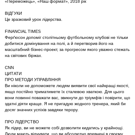
«Переможець», «Наш формат», 2018 рік
ВІДГУКИ
Це зразковий урок лідерства.
FINANCIAL TIMES
Ферґюсон допоміг столітньому футбольному клубові не тільки
добитися домінування на полі, а й перетворив його на
масштабний бізнес-проект, за прогресом якого уважно стежать
на світових біржах.
CNN
ЦИТАТИ
ПРО МЕТОДИ УПРАВЛІННЯ
Ви ніколи не допоможете людям виявити свої найкращі якості,
якщо постійно триматимете їх сталевою хваткою. Для цього
вони повинні поважати вас, звикнути до тріумфів і повірити, що
здатні діяти краще. Я не пригадую жодного тренера, який би
досяг значних успіхів завдяки терору.
ПРО ЛІДЕРСТВО
Як лідер, ви не можете собі дозволити кидатись у крайнощі.
Люди мають відчувати, що ви абсолютно впевнені в своєму