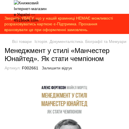
Зверніть УВАГУ, що у нашій крамниці НЕМАЄ можливості
розраховуватись карткою є-Підтримка. Прохання
враховувати це при оформленні замовлень.
Всі товари
Історія. Документалістика. Біографії та Мемуари
Менеджмент у стилі «Манчестер
Юнайтед». Як стати чемпіоном
Артикул:
F002661
Залишити відгук