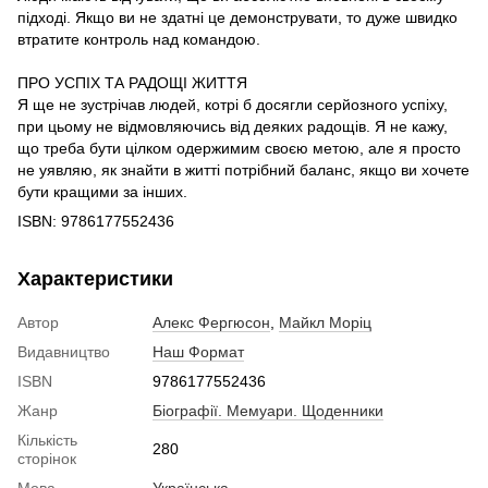
підході. Якщо ви не здатні це демонструвати, то дуже швидко
втратите контроль над командою.
ПРО УСПІХ ТА РАДОЩІ ЖИТТЯ
Я ще не зустрічав людей, котрі б досягли серйозного успіху,
при цьому не відмовляючись від деяких радощів. Я не кажу,
що треба бути цілком одержимим своєю метою, але я просто
не уявляю, як знайти в житті потрібний баланс, якщо ви хочете
бути кращими за інших.
ISBN: 9786177552436
Характеристики
Автор
Алекс Фергюсон
,
Майкл Моріц
Видавництво
Наш Формат
ISBN
9786177552436
Жанр
Біографії. Мемуари. Щоденники
Кількість
280
сторінок
Мова
Українська