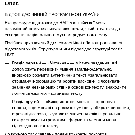
Опис
ВІДПОВІДАЄ ЧИННІЙ ПРОГРАМІ МОН УКРАЇНИ.
Експрес-курс підготовки до НМТ з англійської мови —
незамінний помічник випускника школи, який готується до
складання національного мультипредметного тесту.
Посібник призначений для самостійної або контрольованої
підготовки учнів. Структура книги відповідає структурі тестів
НМТ.
Розділ перший — «Читання» — містить завдання, які
допоможуть перевірити уміння загально/детально/
вибірково розуміти аутентичний текст, узагальнювати
отриману інформацію та робити висновки, з’ясовувати
значення незнайомих слів на основі контексту, знаходити
логічні зв’язки між частинами тексту.
Розділ другий — «Використання мови» — пропонує
вправи, спрямовані на розвиток уміння добирати синоніми,
фразові дієслова, тлумачити значення слів і правильно
використовувати граматичні форми та частини мови
відповідно до контексту.
До кожного типу завдань подані конкретні покрокові