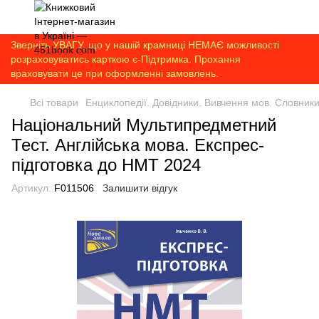
Зверніть УВАГУ, що у нашій крамниці НЕМАЄ можливості
розраховуватись карткою є-Підтримка. Прохання
враховувати це при оформленні замовлень.
Всі товари
Енциклопедії. Довідники. Вивчення мов. Словник
Національний Мультипредметний
Тест. Англійська мова. Експрес-
підготовка до НМТ 2024
Артикул:
F011506
Залишити відгук