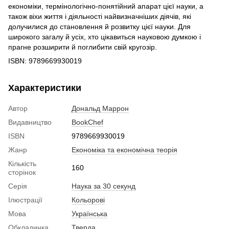
економіки, термінологічно-понятійний апарат цієї науки, а
також віхи життя і діяльності найвизначніших діячів, які
долучилися до становлення й розвитку цієї науки. Для
широкого загалу й усіх, хто цікавиться науковою думкою і
прагне розширити й поглибити свій кругозір.
ISBN: 9789669930019
Характеристики
Автор
Дональд Маррон
Видавництво
BookChef
ISBN
9789669930019
Жанр
Економіка та економічна теорія
Кількість
160
сторінок
Серія
Наука за 30 секунд
Ілюстрації
Кольорові
Мова
Українська
Обкладинка
Тверда