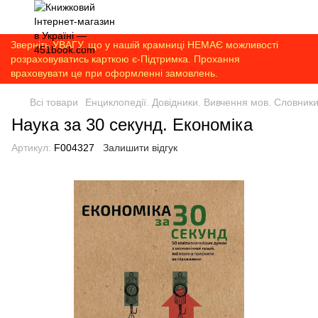
Зверніть УВАГУ, що у нашій крамниці НЕМАЄ можливості
розраховуватись карткою є-Підтримка. Прохання
враховувати це при оформленні замовлень.
Всі товари
Енциклопедії. Довідники. Вивчення мов. Словник
Наука за 30 секунд. Економіка
Артикул:
F004327
Залишити відгук