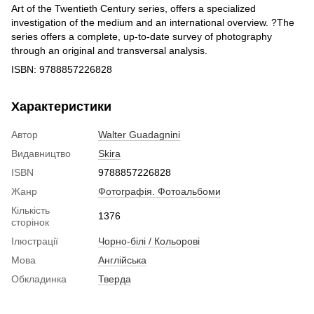
Art of the Twentieth Century series, offers a specialized
investigation of the medium and an international overview. ?The
series offers a complete, up-to-date survey of photography
through an original and transversal analysis.
ISBN: 9788857226828
Характеристики
Автор
Walter Guadagnini
Видавництво
Skira
ISBN
9788857226828
Жанр
Фотографія. Фотоальбоми
Кількість
1376
сторінок
Ілюстрації
Чорно-білі / Кольорові
Мова
Англійська
Обкладинка
Тверда