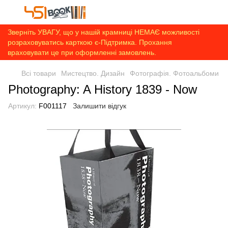
Зверніть УВАГУ, що у нашій крамниці НЕМАЄ можливості
розраховуватись карткою є-Підтримка. Прохання
враховувати це при оформленні замовлень.
Всі товари
Мистецтво. Дизайн
Фотографія. Фотоальбоми
Photography: A History 1839 - Now
Артикул:
F001117
Залишити відгук