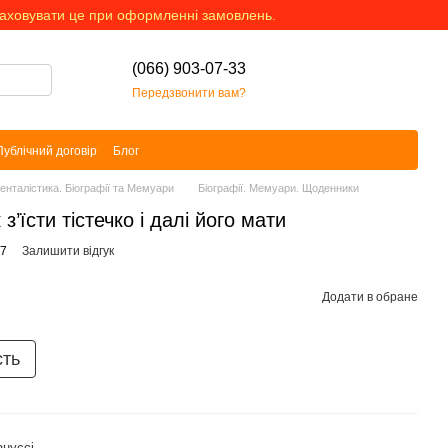
раховувати це при оформленні замовлень.
(066) 903-07-33
Передзвонити вам?
Публічний договір
Блог
менталістика. Біографії та Мемуари
Біографії. Мемуари. Щоденники
 з’їсти тістечко і далі його мати
97
Залишити відгук
Додати в обране
сть
нуссі