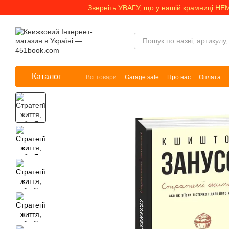
Перейти до основного контенту
Зверніть УВАГУ, що у нашій крамниці НЕ
Каталог
Всі товари
Garage sale
Про нас
Оплата