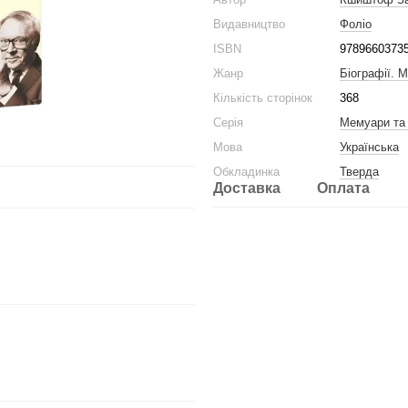
Видавництво
Фоліо
ISBN
9789660373
Жанр
Біографії. 
Кількість сторінок
368
Серія
Мемуари та
Мова
Українська
Обкладинка
Тверда
Доставка
Оплата