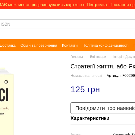
МАЄ можливості розраховуватись карткою є-Підтримка. Прохання в
Доставка
Обмін та повернення
Контакти
Політика конфіденційності
Головна
Всі товари
Історія. Доку
Стратегії життя, або Як
Немає в наявності
Артикул: F0029
125 грн
Повідомити про наявні
Характеристики
Автор
Кшиштоф За