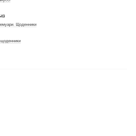
549
Мемуари. Щоденники
 щоденники