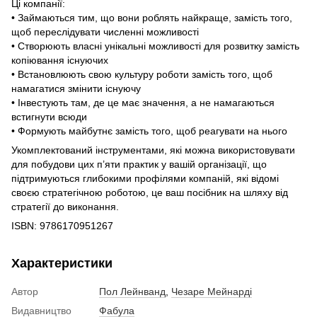
Ці компанії:
• Займаються тим, що вони роблять найкраще, замість того,
щоб переслідувати численні можливості
• Створюють власні унікальні можливості для розвитку замість
копіювання існуючих
• Встановлюють свою культуру роботи замість того, щоб
намагатися змінити існуючу
• Інвестують там, де це має значення, а не намагаються
встигнути всюди
• Формують майбутнє замість того, щоб реагувати на нього
Укомплектований інструментами, які можна використовувати
для побудови цих п’яти практик у вашій організації, що
підтримуються глибокими профілями компаній, які відомі
своєю стратегічною роботою, це ваш посібник на шляху від
стратегії до виконання.
ISBN: 9786170951267
Характеристики
Автор
Пол Лейнванд
,
Чезаре Мейнарді
Видавництво
Фабула