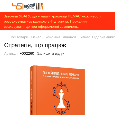
Зверніть УВАГУ, що у нашій крамниці НЕМАЄ можливості
розраховуватись карткою є-Підтримка. Прохання
враховувати це при оформленні замовлень.
Всі товари
Бізнес. Економіка. Фінанси.
Бізнес. Підприємниц
Стратегія, що працює
Артикул:
F002260
Залишити відгук