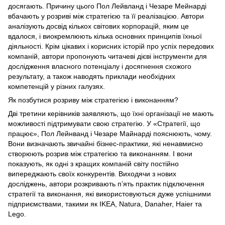
досягають. Причину цього Пол Лейвланд і Чезаре Мейнарді
вбачають у розриві між стратегією та її реалізацією. Автори
аналізують досвід кількох світових корпорацій, яким це
вдалося, і виокремлюють кілька основних принципів їхньої
діяльності. Крім цікавих і корисних історій про успіх передових
компаній, автори пропонують читачеві дієві інструменти для
дослідження власного потенціалу і досягнення схожого
результату, а також наводять приклади необхідних
компетенцій у різних галузях.
Як позбутися розриву між стратегією і виконанням?
Дві третини керівників заявляють, що їхні організації не мають
можливості підтримувати свою стратегію. У «Стратегії, що
працює», Пол Лейнванд і Чезаре Майнарді пояснюють, чому.
Вони визначають звичайні бізнес-практики, які ненавмисно
створюють розрив між стратегією та виконанням. І вони
показують, як одні з кращих компаній світу постійно
випереджають своїх конкурентів. Виходячи з нових
досліджень, автори розкривають п’ять практик підключення
стратегії та виконання, які використовуються дуже успішними
підприємствами, такими як IKEA, Natura, Danaher, Haier та
Lego.