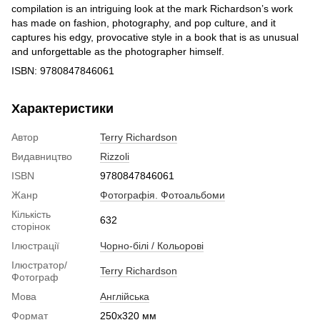
compilation is an intriguing look at the mark Richardson’s work
has made on fashion, photography, and pop culture, and it
captures his edgy, provocative style in a book that is as unusual
and unforgettable as the photographer himself.
ISBN: 9780847846061
Характеристики
Автор
Terry Richardson
Видавництво
Rizzoli
ISBN
9780847846061
Жанр
Фотографія. Фотоальбоми
Кількість
632
сторінок
Ілюстрації
Чорно-білі / Кольорові
Ілюстратор/
Terry Richardson
Фотограф
Мова
Англійська
Формат
250x320 мм