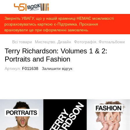
Зверніть УВАГУ, що у нашій крамниці НЕМАЄ можливості
розраховуватись карткою є-Підтримка. Прохання
враховувати це при оформленні замовлень.
Всі товари
Мистецтво. Дизайн
Фотографія. Фотоальбоми
Terry Richardson: Volumes 1 & 2:
Portraits and Fashion
Артикул:
F011638
Залишити відгук