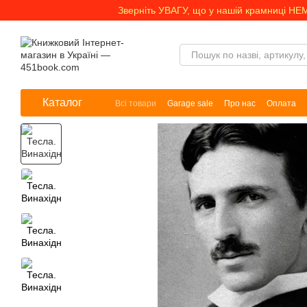
Перейти до основного контенту
Зверніть УВАГУ, що у нашій крамниці НЕ
Каталог
Всі товари
Garage sale
Про нас
Оплата