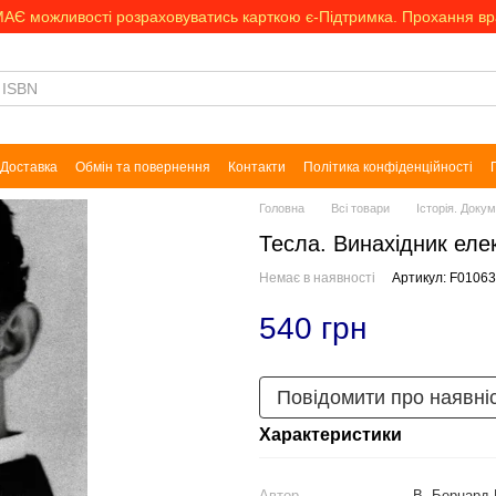
МАЄ можливості розраховуватись карткою є-Підтримка. Прохання в
Доставка
Обмін та повернення
Контакти
Політика конфіденційності
Головна
Всі товари
Історія. Доку
Тесла. Винахідник еле
Немає в наявності
Артикул: F0106
540 грн
Повідомити про наявні
Характеристики
Автор
В. Бернард