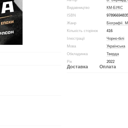
Видавництво
КМ-БУКС
ISBN
9789669483
Жанр
Біографії. 
Кількість сторінок
416
Ілюстрації
Чорно-білі
Мова
Українська
Обкладинка
Тверда
Рік
2022
Доставка
Оплата