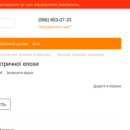
раховувати це при оформленні замовлень.
(066) 903-07-33
Передзвонити вам?
Публічний договір
Блог
менталістика. Біографії та Мемуари
Біографії. Мемуари. Щоденники
ктричної епохи
34
Залишити відгук
Додати в обране
сть
 Карлсон