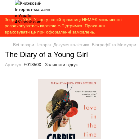
Зверніть УВАГУ, що у нашій крамниці НЕМАЄ можливості
розраховуватись карткою є-Підтримка. Прохання
враховувати це при оформленні замовлень.
Всі товари
Історія. Документалістика. Біографії та Мемуари
The Diary of a Young Girl
Артикул:
F013500
Залишити відгук