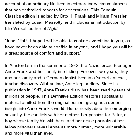
account of an ordinary life lived in extraordinary circumstances
that has enthralled readers for generations. This Penguin
Classics edition is edited by Otto H. Frank and Mirjam Pressler,
translated by Susan Massotty, and includes an introduction by
Elie Wiesel, author of
Night
.
'June, 1942: I hope I will be able to confide everything to you, as I
have never been able to confide in anyone, and I hope you will be
a great source of comfort and support.'
In Amsterdam, in the summer of 1942, the Nazis forced teenager
Anne Frank and her family into hiding. For over two years, they,
another family and a German dentist lived in a 'secret annexe',
fearing discovery. All that time, Anne kept a diary. Since its
publication in 1947, Anne Frank's diary has been read by tens of
millions of people. This Definitive Edition restores substantial
material omitted from the original edition, giving us a deeper
insight into Anne Frank's world. Her curiosity about her emerging
sexuality, the conflicts with her mother, her passion for Peter, a
boy whose family hid with hers, and her acute portraits of her
fellow prisoners reveal Anne as more human, more vulnerable
and more vital than ever.