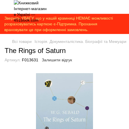
Зверніть УВАГУ, що у нашій крамниці НЕМАЄ можливості
розраховуватись карткою є-Підтримка. Прохання
враховувати це при оформленні замовлень.
Всі товари
Історія. Документалістика. Біографії та Мемуари
The Rings of Saturn
Артикул:
F013631
Залишити відгук