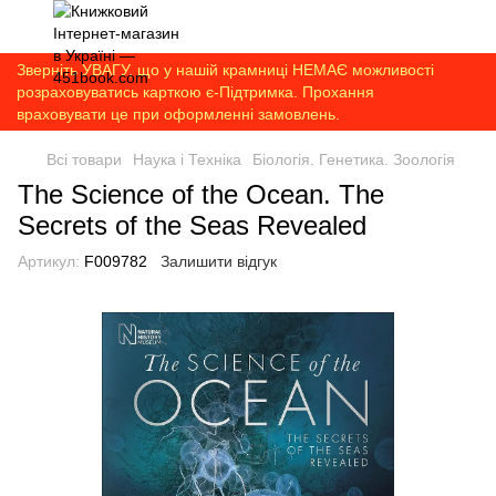
Зверніть УВАГУ, що у нашій крамниці НЕМАЄ можливості
розраховуватись карткою є-Підтримка. Прохання
враховувати це при оформленні замовлень.
Всі товари
Наука і Техніка
Біологія. Генетика. Зоологія
The Science of the Ocean. The
Secrets of the Seas Revealed
Артикул:
F009782
Залишити відгук