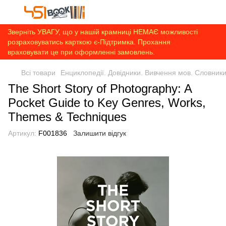
Зверніть УВАГУ, що у нашій крамниці НЕМАЄ можливості
розраховуватись карткою є-Підтримка. Прохання
враховувати це при оформленні замовлень.
Всі товари
Енциклопедії. Довідники. Вивчення мов. Словник
The Short Story of Photography: A
Pocket Guide to Key Genres, Works,
Themes & Techniques
Артикул:
F001836
Залишити відгук