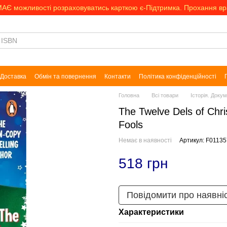
МАЄ можливості розраховуватись карткою є-Підтримка. Прохання в
Доставка
Обмін та повернення
Контакти
Політика конфіденційності
Головна
Всі товари
Історія. Доку
The Twelve Dels of Chri
Fools
Немає в наявності
Артикул: F01135
518 грн
Повідомити про наявні
Характеристики