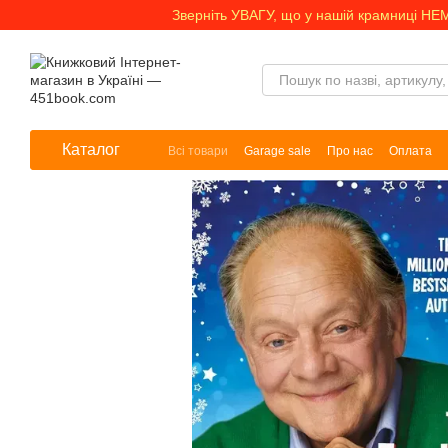
Перейти до основного контенту
Зверніть УВАГУ, що у нашій крамниці НЕ
Каталог
Всі товари
Garage sale
Про нас
Оплата