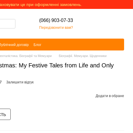
раховувати це при оформленні замовлень.
(066) 903-07-33
Передзвонити вам?
Публічний договір
Блог
менталістика. Біографії та Мемуари
Біографії. Мемуари. Щоденники
stmas: My Festive Tales from Life and Only
7
Залишити відгук
Додати в обране
сть