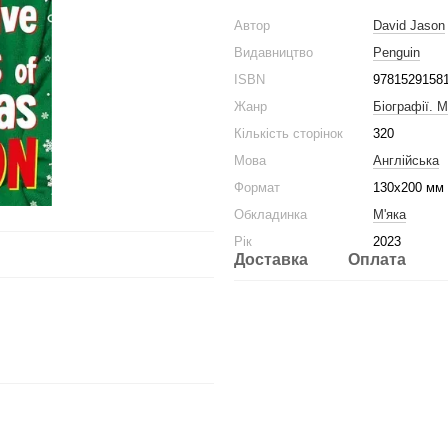
Автор
David Jason
Видавництво
Penguin
ISBN
9781529158
Жанр
Біографії. 
Кількість сторінок
320
Мова
Англійська
Формат
130x200 мм
Обкладинка
М'яка
Рік
2023
Доставка
Оплата