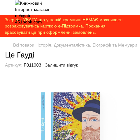
Зверніть УВАГУ, що у нашій крамниці НЕМАЄ можливості
розраховуватись карткою є-Підтримка. Прохання
враховувати це при оформленні замовлень.
Всі товари
Історія. Документалістика. Біографії та Мемуари
Це Ґауді
Артикул:
F011003
Залишити відгук