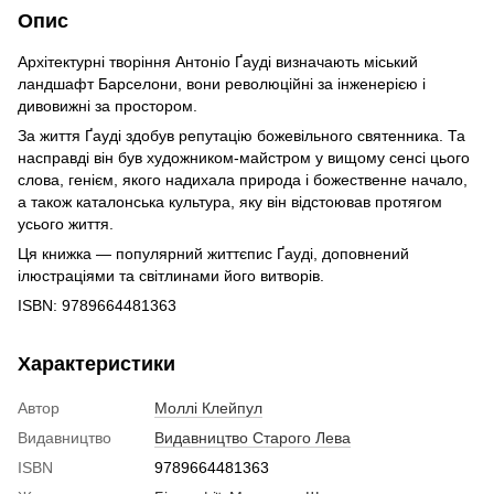
Опис
Архітектурні творіння Антоніо Ґауді визначають міський
ландшафт Барселони, вони революційні за інженерією і
дивовижні за простором.
За життя Ґауді здобув репутацію божевільного святенника. Та
насправді він був художником-майстром у вищому сенсі цього
слова, генієм, якого надихала природа і божественне начало,
а також каталонська культура, яку він відстоював протягом
усього життя.
Ця книжка — популярний життєпис Ґауді, доповнений
ілюстраціями та світлинами його витворів.
ISBN: 9789664481363
Характеристики
Автор
Моллі Клейпул
Видавництво
Видавництво Старого Лева
ISBN
9789664481363