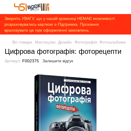
Зверніть УВАГУ, що у нашій крамниці НЕМАЄ можливості
розраховуватись карткою є-Підтримка. Прохання
враховувати це при оформленні замовлень.
Всі товари
Мистецтво. Дизайн
Фотографія. Фотоальбоми
Цифрова фотографія: фоторецепти
Артикул:
F002375
Залишити відгук