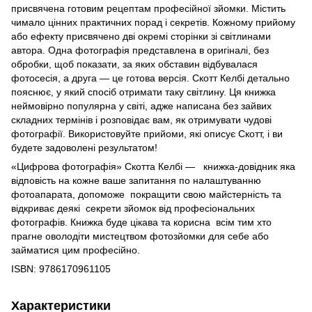
присвячена готовим рецептам професійної зйомки. Містить
чимало цінних практичних порад і секретів. Кожному прийому
або ефекту присвячено дві окремі сторінки зі світлинами
автора. Одна фотографія представлена в оригіналі, без
обробки, щоб показати, за яких обставин відбувалася
фотосесія, а друга — це готова версія. Скотт Келбі детально
пояснює, у який спосіб отримати таку світлину. Ця книжка
неймовірно популярна у світі, адже написана без зайвих
складних термінів і розповідає вам, як отримувати чудові
фотографії. Використовуйте прийоми, які описує Скотт, і ви
будете задоволені результатом!
«Цифрова фотографія» Скотта Келбі — книжка-довідник яка
відповість на кожне ваше запитання по налаштуванню
фотоапарата, допоможе покращити свою майстерність та
відкриває деякі секрети зйомок від професіональних
фотографів. Книжка буде цікава та корисна всім тим хто
прагне оволодіти мистецтвом фотозйомки для себе або
займатися цим професійно.
ISBN: 9786170961105
Характеристики