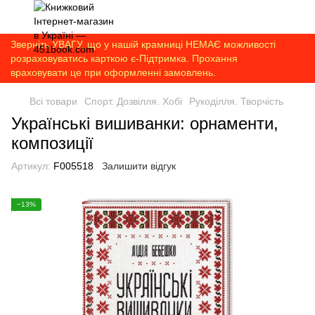
Зверніть УВАГУ, що у нашій крамниці НЕМАЄ можливості
розраховуватись карткою є-Підтримка. Прохання
враховувати це при оформленні замовлень.
Всі товари
Спорт. Дозвілля. Хобі
Рукоділля. Творчість
Українські вишиванки: орнаменти,
композиції
Артикул:
F005518
Залишити відгук
−13%