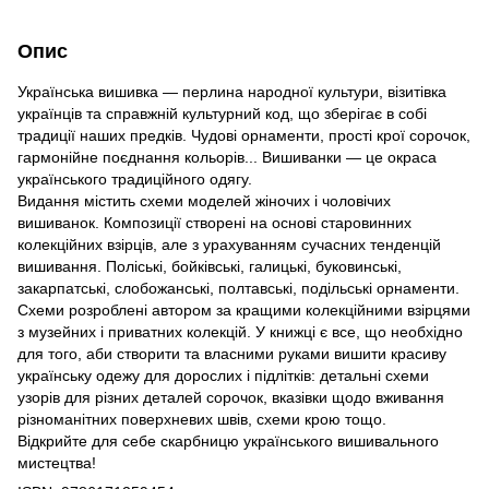
Опис
Українська вишивка — перлина народної культури, візитівка
українців та справжній культурний код, що зберігає в собі
традиції наших предків. Чудові орнаменти, прості крої сорочок,
гармонійне поєднання кольорів... Вишиванки — це окраса
українського традиційного одягу.
Видання містить схеми моделей жіночих і чоловічих
вишиванок. Композиції створені на основі старовинних
колекційних взірців, але з урахуванням сучасних тенденцій
вишивання. Поліські, бойківські, галицькі, буковинські,
закарпатські, слобожанські, полтавські, подільські орнаменти.
Схеми розроблені автором за кращими колекційними взірцями
з музейних і приватних колекцій. У книжці є все, що необхідно
для того, аби створити та власними руками вишити красиву
українську одежу для дорослих і підлітків: детальні схеми
узорів для різних деталей сорочок, вказівки щодо вживання
різноманітних поверхневих швів, схеми крою тощо.
Відкрийте для себе скарбницю українського вишивального
мистецтва!