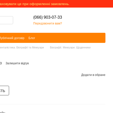
раховувати це при оформленні замовлень.
(066) 903-07-33
Передзвонити вам?
Публічний договір
Блог
менталістика. Біографії та Мемуари
Біографії. Мемуари. Щоденники
83
Залишити відгук
Додати в обране
сть
айн