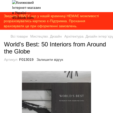
Зверніть УВАГУ, що у нашій крамниці НЕМАЄ можливості
розраховуватись карткою є-Підтримка. Прохання
враховувати це при оформленні замовлень.
Всі товари
Мистецтво. Дизайн
Архітектура. Дизайн інтер`є
World's Best: 50 Interiors from Around
the Globe
Артикул:
F013019
Залишити відгук