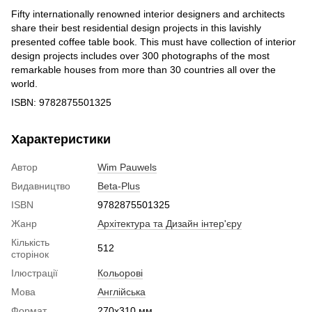
Fifty internationally renowned interior designers and architects
share their best residential design projects in this lavishly
presented coffee table book. This must have collection of interior
design projects includes over 300 photographs of the most
remarkable houses from more than 30 countries all over the
world.
ISBN: 9782875501325
Характеристики
Автор
Wim Pauwels
Видавництво
Beta-Plus
ISBN
9782875501325
Жанр
Архітектура та Дизайн інтер'єру
Кількість
512
сторінок
Ілюстрації
Кольорові
Мова
Англійська
Формат
270x310 мм