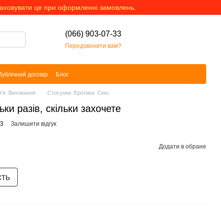
раховувати це при оформленні замовлень.
(066) 903-07-33
Передзвонити вам?
Публічний договір
Блог
'я. Виховання
Стосунки. Еротика. Секс
ьки разів, скільки захочете
83
Залишити відгук
Додати в обране
сть