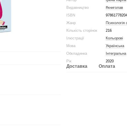
Видавництво
#книголав
ISBN
9786177820
Жанр
Психологія 
Кількість сторінок
216
Ілюстрації
Кольорові
Мова
Українська
Обкладинка
Інтегральна
Рік
2020
Доставка
Оплата