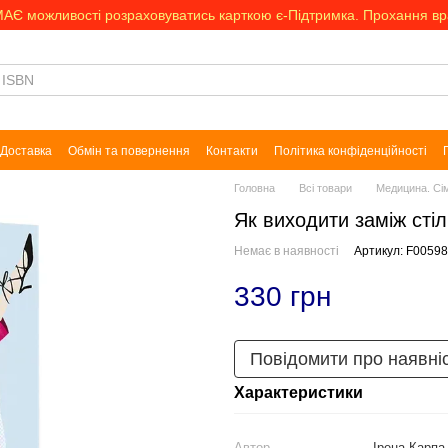
МАЄ можливості розраховуватись карткою є-Підтримка. Прохання в
Доставка
Обмін та повернення
Контакти
Політика конфіденційності
Головна
Всі товари
Медицина. Сім
Як виходити заміж стіл
Немає в наявності
Артикул: F0059
330 грн
Повідомити про наявні
Характеристики
Автор
Ірена Карпа