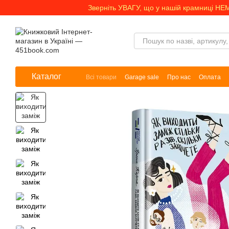
Перейти до основного контенту
Зверніть УВАГУ, що у нашій крамниці НЕ
Каталог
Всі товари
Garage sale
Про нас
Оплата