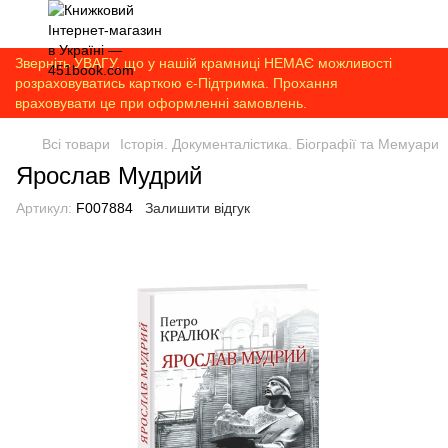
Зверніть УВАГУ, що у нашій крамниці НЕМАЄ можливості
розраховуватись карткою є-Підтримка. Прохання
враховувати це при оформленні замовлень.
Всі товари
Історія. Документалістика. Біографії та Мемуари
Ярослав Мудрий
Артикул:
F007884
Залишити відгук