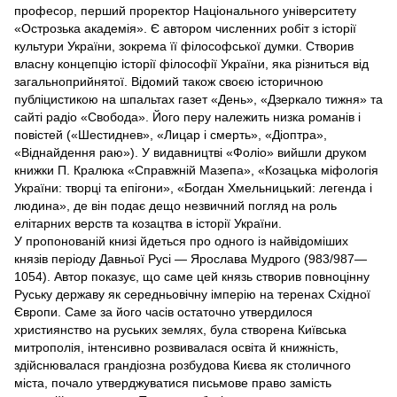
професор, перший проректор Національного університету
«Острозька академія». Є автором численних робіт з історії
культури України, зокрема її філософської думки. Створив
власну концепцію історії філософії України, яка різниться від
загальноприйнятої. Відомий також своєю історичною
публіцистикою на шпальтах газет «День», «Дзеркало тижня» та
сайті радіо «Свобода». Його перу належить низка романів і
повістей («Шестиднев», «Лицар і смерть», «Діоптра»,
«Віднайдення раю»). У видавництві «Фоліо» вийшли друком
книжки П. Кралюка «Справжній Мазепа», «Козацька міфологія
України: творці та епігони», «Богдан Хмельницький: легенда і
людина», де він подає дещо незвичний погляд на роль
елітарних верств та козацтва в історії України.
У пропонованій книзі йдеться про одного із найвідоміших
князів періоду Давньої Русі — Ярослава Мудрого (983/987—
1054). Автор показує, що саме цей князь створив повноцінну
Руську державу як середньовічну імперію на теренах Східної
Європи. Саме за його часів остаточно утвердилося
християнство на руських землях, була створена Київська
митрополія, інтенсивно розвивалася освіта й книжність,
здійснювалася грандіозна розбудова Києва як столичного
міста, почало утверджуватися письмове право замість