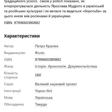
традиційного усного. Також у роботі показано, як
інтерпретувалася діяльність Ярослава Мудрого в українській
та російських культурах і як велася та ведеться «боротьба» за
цього князя між росіянами й українцями.
ISBN: 9789660380882
Характеристики
Автор
Петро Кралюк
Видавництво
Фоліо
ISBN
9789660380882
Жанр
Історія. Археологія. Документалістика
Кількість
160
сторінок
Серія
Великий науковий проект
Ілюстрації
Чорно-білі
Мова
Українська
Обкладинка
Тверда