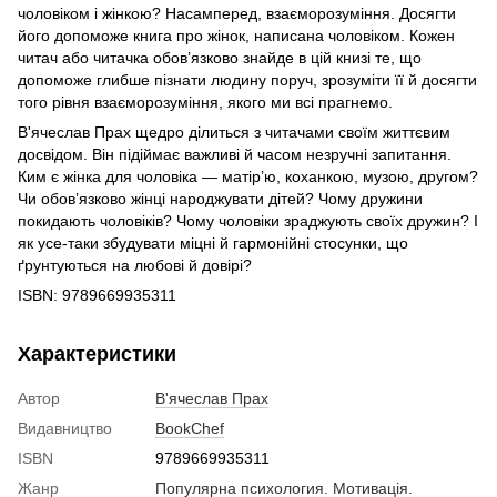
чоловіком і жінкою? Насамперед, взаєморозуміння. Досягти
його допоможе книга про жінок, написана чоловіком. Кожен
читач або читачка обов’язково знайде в цій книзі те, що
допоможе глибше пізнати людину поруч, зрозуміти її й досягти
того рівня взаєморозуміння, якого ми всі прагнемо.
В'ячеслав Прах щедро ділиться з читачами своїм життєвим
досвідом. Він підіймає важливі й часом незручні запитання.
Ким є жінка для чоловіка — матір’ю, коханкою, музою, другом?
Чи обов’язково жінці народжувати дітей? Чому дружини
покидають чоловіків? Чому чоловіки зраджують своїх дружин? І
як усе-таки збудувати міцні й гармонійні стосунки, що
ґрунтуються на любові й довірі?
ISBN: 9789669935311
Характеристики
Автор
В'ячеслав Прах
Видавництво
BookChef
ISBN
9789669935311
Жанр
Популярна психология. Мотивація.