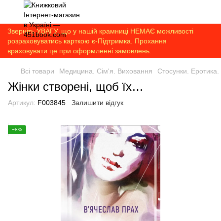
Зверніть УВАГУ, що у нашій крамниці НЕМАЄ можливості
розраховуватись карткою є-Підтримка. Прохання
враховувати це при оформленні замовлень.
Всі товари
Медицина. Сім'я. Виховання
Стосунки. Еротика.
Жінки створені, щоб їх…
Артикул:
F003845
Залишити відгук
−8%