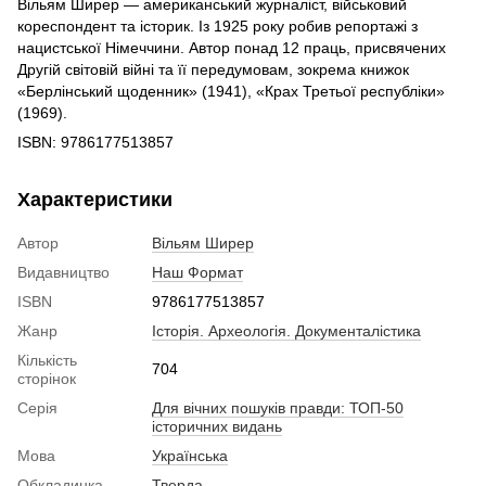
Вільям Ширер — американський журналіст, військовий
кореспондент та історик. Із 1925 року робив репортажі з
нацистської Німеччини. Автор понад 12 праць, присвячених
Другій світовій війні та її передумовам, зокрема книжок
«Берлінський щоденник» (1941), «Крах Третьої республіки»
(1969).
ISBN: 9786177513857
Характеристики
Автор
Вільям Ширер
Видавництво
Наш Формат
ISBN
9786177513857
Жанр
Історія. Археологія. Документалістика
Кількість
704
сторінок
Серія
Для вічних пошуків правди: ТОП-50
історичних видань
Мова
Українська
Обкладинка
Тверда