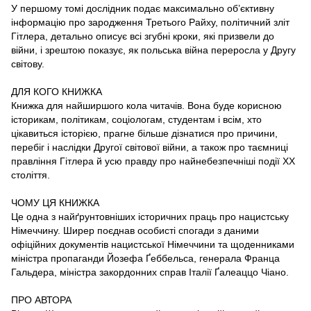
У першому томі дослідник подає максимально об’єктивну
інформацію про зародження Третього Райху, політичний зліт
Гітлера, детально описує всі згубні кроки, які призвели до
війни, і зрештою показує, як польська війна переросла у Другу
світову.
ДЛЯ КОГО КНИЖКА
Книжка для найширшого кола читачів. Вона буде корисною
історикам, політикам, соціологам, студентам і всім, хто
цікавиться історією, прагне більше дізнатися про причини,
перебіг і наслідки Другої світової війни, а також про таємниці
правління Гітлера й усю правду про найнебезпечніші події ХХ
століття.
ЧОМУ ЦЯ КНИЖКА
Це одна з найґрунтовніших історичних праць про нацистську
Німеччину. Ширер поєднав особисті спогади з даними
офіційних документів нацистської Німеччини та щоденниками
міністра пропаганди Йозефа Ґеббельса, генерала Франца
Гальдера, міністра закордонних справ Італії Ґалеаццо Чіано.
ПРО АВТОРА