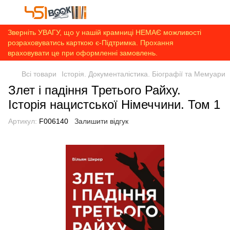
Зверніть УВАГУ, що у нашій крамниці НЕМАЄ можливості
розраховуватись карткою є-Підтримка. Прохання
враховувати це при оформленні замовлень.
Всі товари
Історія. Документалістика. Біографії та Мемуари
Злет і падіння Третього Райху.
Історія нацистської Німеччини. Том 1
Артикул:
F006140
Залишити відгук