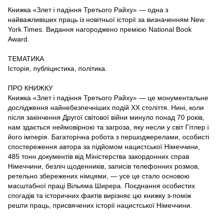
Книжка «Злет і падіння Третього Райху» — одна з
найважливіших праць із новітньої історії за визначенням New
York Times. Видання нагороджено премією National Book
Award.
ТЕМАТИКА
Історія, публіцистика, політика.
ПРО КНИЖКУ
Книжка «Злет і падіння Третього Райху» — це монументальне
дослідження найнебезпечніших подій ХХ століття. Нині, коли
після закінчення Другої світової війни минуло понад 70 років,
нам здається неймовірною та загроза, яку несли у світ Гітлер і
його імперія. Багаторічна робота з першоджерелами, особисті
спостереження автора за підйомом нацистської Німеччини,
485 тонн документів від Міністерства закордонних справ
Німеччини, безліч щоденників, записів телефонних розмов,
ретельно збережених німцями, — усе це стало основою
масштабної праці Вільяма Ширера. Поєднання особистих
спогадів та історичних фактів вирізняє цю книжку з-поміж
решти праць, присвячених історії нацистської Німеччини.