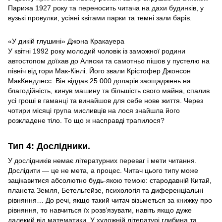
Парижа 1927 року та переносить читача на дахи будинків, у
вузькі провулки, усіяні квітами парки та темні зали барів.
«У дикій глушині» Джона Кракауера
У квітні 1992 року молодий чоловік із заможної родини
автостопом доїхав до Аляски та самотньо пішов у пустелю на
північ від гори Мак-Кінлі. Його звали Крістофер Джонсон
МакКендлесс. Він віддав 25 000 доларів заощаджень на
благодійність, кинув машину та більшість свого майна, спалив
усі гроші в гаманці та винайшов для себе нове життя. Через
чотири місяці група мисливців на лося знайшла його
розкладене тіло. То що ж насправді трапилося?
Тип 4: Дослідники.
У дослідників немає літературних переваг і мети читання.
Дослідити — це не мета, а процес. Читач цього типу може
зацікавитися абсолютно будь-якою темою: стародавній Китай,
планета Земля, Бетельгейзе, психологія та диференціальні
рівняння… До речі, якщо такий читач візьметься за книжку про
рівняння, то навчиться їх розв’язувати, навіть якщо дуже
далекий від математики. У художній літературі глибина та