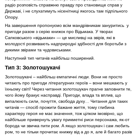
радіо розповість справжню правду про становище справ у
Державі, і не слухатимуть нісенітниці якогось там підпільного
Опору.
На завершення пропонуємо всім мандрівникам зануритись у
пригоди разом з серію книжок про Відьмака. У творах
Сапковського «відьмаки» — це мисливці на звірів, які в
молодості розвивають надприродні здібності для боротьби з
дикими звірами та чудовиськами.
Наступний тип читачів найбільш поширений.
Тип 3: Золотошукачі
Золотошукачі – найбільш емпатичні люди. Вони не просто
читають про пригоди літературних героїв – вони мешкають у
їхньому світі! Через читання золотошукач прагне заповнити те,
чого йому бракує насправді. Пригоди, влада та вплив, що
випалюють сили, почуття, свобода духу… Читання для таких
читачів — спосіб прожити бажане життя, тому глибина
характеру героя не має значення, тож цілком імовірно, що
найбільше привернуть увагу прикметні риси персонажа, як-от
борода чи звичка пити ром. А якщо золотошукач і сам любить
ром, то не тільки прочитає книжку від а до я, але й багато разів