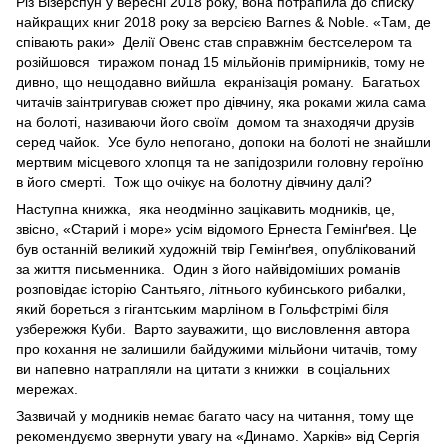
Різ Візерспун у вересні 2018 року, вона потрапила до списку
найкращих книг 2018 року за версією Barnes & Noble. «Там, де
співають раки» Делії Овенс став справжнім бестселером та
розійшовся тиражом понад 15 мільйонів примірників, тому не
дивно, що нещодавно вийшла екранізація роману. Багатьох
читачів заінтригував сюжет про дівчину, яка роками жила сама
на болоті, називаючи його своїм домом та знаходячи друзів
серед чайок. Усе було непогано, допоки на болоті не знайшли
мертвим місцевого хлопця та не запідозрили головну героїню
в його смерті. Тож що очікує на болотну дівчину далі?
Наступна книжка, яка неодмінно зацікавить модників, це,
звісно, «Старий і море» усім відомого Ернеста Гемінґвея. Це
був останній великий художній твір Гемінґвея, опублікований
за життя письменника. Один з його найвідоміших романів
розповідає історію Сантьяго, літнього кубинського рибалки,
який бореться з гігантським марліном в Гольфстрімі біля
узбережжя Куби. Варто зауважити, що висловлення автора
про кохання не залишили байдужими мільйони читачів, тому
ви напевно натрапляли на цитати з книжки в соціальних
мережах.
Зазвичай у модників немає багато часу на читання, тому ще
рекомендуємо звернути увагу на «Динамо. Харків» від Сергія