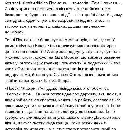
Фентезійні світи Філіпа Пулмана — трилогія «Темні початки».
Світів у трилогії нескінченна кількість, але найцікавішим,
безперечно, буде світ основної дії – світ героїні Ліри. У цьому
світі душі людей існують не всередині людини, а зовні і
втілюються у вигляді відповідних душам тваринах —
деймонах.
Террі Пратчетт не балансує на межі жанрів, а змішує їх. У
романі «Батько Вепр» чітко прочитується яскрава сатира і
фентезійні елементи! Автор зосереджує увагу на відсутності
міфічної істоти, схожої на Діда Мороза, що виконує бажання
дітей у Вепроніч (32 грудня) і приносить їм подарунки. У той
час як Смерть намагається вчасно потішити дітлахів
подарунками, його онука Сьюзен Стогелітська намагається
знайти та врятувати Батька Вепра.
«Проєкт “Лабіринт”» чудово підійде всім, хто обожнює
«Голодні Ігри». Книжка розповідає про державу, яка воює, а
люди займаються спортом, ходять на роботу, доглядають за
власними дітьми та мають стабільну заробітну платню. Їх не
тривожить, що вони не мають доступу до соцмереж. Їх не
турбує, скільки людей загинуло, адже очільник Держави знає
ліпше, як суспільству буде краще. Вони кожен день з
нетерпінням чекають на виступ свого президента, який по