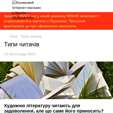
Зверніть УВАГУ, що у нашій крамниці НЕМАЄ можливості
розраховуватись карткою є-Підтримка. Прохання
враховувати це при оформленні замовлень.
Блог
Типи читачів
Типи читачів
14 листопада 2023
Художню літературу читають для
задоволення, але що саме його приносить?