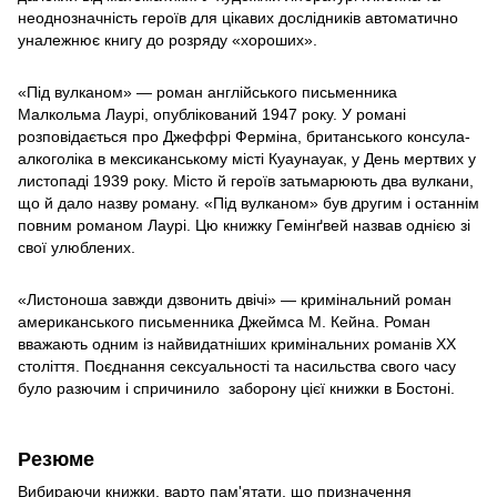
неоднозначність героїв для цікавих дослідників автоматично
уналежнює книгу до розряду «хороших».
«Під вулканом» — роман англійського письменника
Малкольма Лаурі, опублікований 1947 року. У романі
розповідається про Джеффрі Ферміна, британського консула-
алкоголіка в мексиканському місті Куаунауак, у День мертвих у
листопаді 1939 року. Місто й героїв затьмарюють два вулкани,
що й дало назву роману. «Під вулканом» був другим і останнім
повним романом Лаурі. Цю книжку Гемінґвей назвав однією зі
свої улюблених.
«Листоноша завжди дзвонить двічі» — кримінальний роман
американського письменника Джеймса М. Кейна. Роман
вважають одним із найвидатніших кримінальних романів ХХ
століття. Поєднання сексуальності та насильства свого часу
було разючим і спричинило заборону цієї книжки в Бостоні.
Резюме
Вибираючи книжки, варто пам'ятати, що призначення