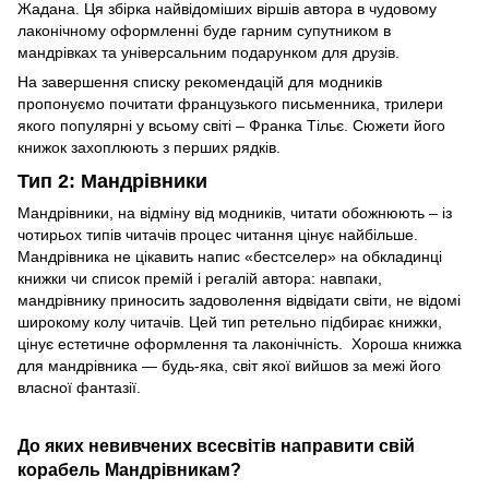
Жадана. Ця збірка найвідоміших віршів автора в чудовому
лаконічному оформленні буде гарним супутником в
мандрівках та універсальним подарунком для друзів.
На завершення списку рекомендацій для модників
пропонуємо почитати французького письменника, трилери
якого популярні у всьому світі – Франка Тільє. Сюжети його
книжок захоплюють з перших рядків.
Тип 2: Мандрівники
Мандрівники, на відміну від модників, читати обожнюють – із
чотирьох типів читачів процес читання цінує найбільше.
Мандрівника не цікавить напис «бестселер» на обкладинці
книжки чи список премій і регалій автора: навпаки,
мандрівнику приносить задоволення відвідати світи, не відомі
широкому колу читачів. Цей тип ретельно підбирає книжки,
цінує естетичне оформлення та лаконічність. Хороша книжка
для мандрівника — будь-яка, світ якої вийшов за межі його
власної фантазії.
До яких невивчених всесвітів направити свій
корабель Мандрівникам?