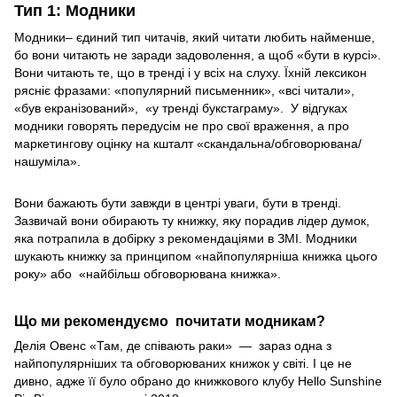
Тип 1: Модники
Модники– єдиний тип читачів, який читати любить найменше,
бо вони читають не заради задоволення, а щоб «бути в курсі».
Вони читають те, що в тренді і у всіх на слуху. Їхній лексикон
рясніє фразами: «популярний письменник», «всі читали»,
«був екранізований», «у тренді букстаграму». У відгуках
модники говорять передусім не про свої враження, а про
маркетингову оцінку на кшталт «скандальна/обговорювана/
нашуміла».
Вони бажають бути завжди в центрі уваги, бути в тренді.
Зазвичай вони обирають ту книжку, яку порадив лідер думок,
яка потрапила в добірку з рекомендаціями в ЗМІ. Модники
шукають книжку за принципом «найпопулярніша книжка цього
року» або «найбільш обговорювана книжка».
Що ми рекомендуємо почитати модникам?
Делія Овенс «Там, де співають раки» — зараз одна з
найпопулярніших та обговорюваних книжок у світі. І це не
дивно, адже її було обрано до книжкового клубу Hello Sunshine