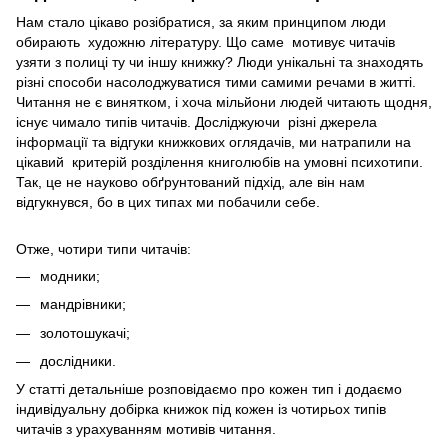
Нам стало цікаво розібратися, за яким принципом люди
обирають художню літературу. Що саме мотивує читачів
узяти з полиці ту чи іншу книжку? Люди унікальні та знаходять
різні способи насолоджуватися тими самими речами в житті.
Читання не є винятком, і хоча мільйони людей читають щодня,
існує чимало типів читачів. Досліджуючи різні джерела
інформації та відгуки книжкових оглядачів, ми натрапили на
цікавий критерій розділення книголюбів на умовні психотипи.
Так, це не науково обґрунтований підхід, але він нам
відгукнувся, бо в цих типах ми побачили себе.
Отже, чотири типи читачів:
модники;
мандрівники;
золотошукачі;
дослідники.
У статті детальніше розповідаємо про кожен тип і додаємо
індивідуальну добірка книжок під кожен із чотирьох типів
читачів з урахуванням мотивів читання.