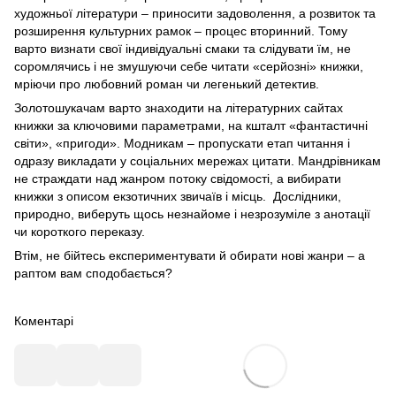
художньої літератури – приносити задоволення, а розвиток та
розширення культурних рамок – процес вторинний. Тому
варто визнати свої індивідуальні смаки та слідувати їм, не
соромлячись і не змушуючи себе читати «серйозні» книжки,
мріючи про любовний роман чи легенький детектив.
Золотошукачам варто знаходити на літературних сайтах
книжки за ключовими параметрами, на кшталт «фантастичні
світи», «пригоди». Модникам – пропускати етап читання і
одразу викладати у соціальних мережах цитати. Мандрівникам
не страждати над жанром потоку свідомості, а вибирати
книжки з описом екзотичних звичаїв і місць. Дослідники,
природно, виберуть щось незнайоме і незрозуміле з анотації
чи короткого переказу.
Втім, не бійтесь експериментувати й обирати нові жанри – а
раптом вам сподобається?
Коментарі