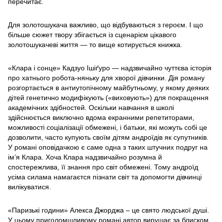
перечитає.
Для золотошукача важливо, що відбуваються з героєм. І що
більше сюжет твору збігається із сценарієм цікавого
золотошукачеві життя — то вище котирується книжка.
«Клара і сонце» Кадзуо Ішіґуро — надзвичайно чуттєва історія
про хатнього робота-няньку для хворої дівчинки. Дія роману
розгортається в антиутопічному майбутньому, у якому деяких
дітей генетично модифікують («виховують») для покращення
академічних здібностей. Оскільки навчання в школі
здійснюється виключно вдома екранними репетиторами,
можливості соціалізації обмежені, і батьки, які можуть собі це
дозволити, часто купують своїм дітям андроїдів як супутників.
У романі оповідачкою є саме одна з таких штучних подруг на
ім’я Клара. Хоча Клара надзвичайно розумна й
спостережлива, її знання про світ обмежені. Тому андроїд
усіма силама намагаєтся пізнати світ та допомогти дівчинці
вилікуватися.
«Паризькі години» Алекса Джорджа – це свято людської душі.
У цьому приголомшливому романі автор вирушає за блиском